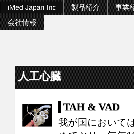
iMed Japan Inc
製品紹介
事業
会社情報
人工心臓
TAH & VAD
我が国において