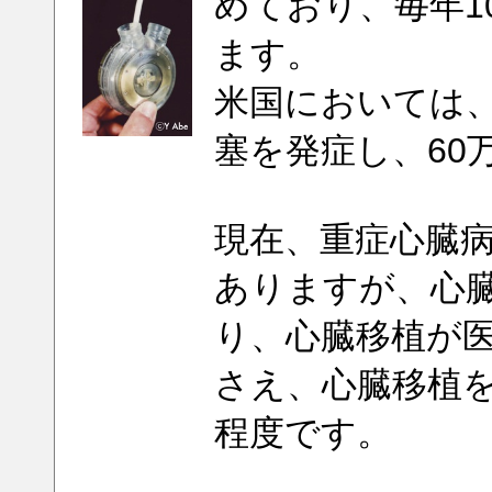
めており、毎年1
ます。
米国においては、
塞を発症し、60
現在、重症心臓
ありますが、心
り、心臓移植が
さえ、心臓移植を
程度です。