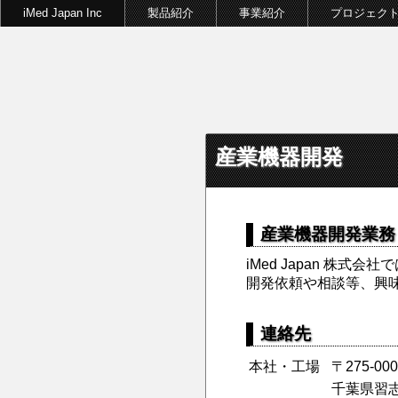
iMed Japan Inc
製品紹介
事業紹介
プロジェク
産業機器開発
産業機器開発業務
iMed Japan 株
開発依頼や相談等、興
連絡先
本社・工場
〒275-000
千葉県習志